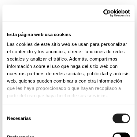
Datos personales de menores de edad
Respetando lo establecido en los artículos 8 del
RGPD y 7 de la Ley Orgánica 3/2018, de 5 de
Esta página web usa cookies
diciembre, de Protección de Datos Personales y
Las cookies de este sitio web se usan para personalizar
garantía de los derechos digitales, solo los
el contenido y los anuncios, ofrecer funciones de redes
sociales y analizar el tráfico. Además, compartimos
mayores de 14 años podrán otorgar su
información sobre el uso que haga del sitio web con
consentimiento para el tratamiento de sus datos
nuestros partners de redes sociales, publicidad y análisis
personales de forma lícita por
lles
. Si se trata de
web, quienes pueden combinarla con otra información
un menor de 14 años, será necesario el
que les haya proporcionado o que hayan recopilado a
consentimiento de los padres o tutores para el
partir del uso que haya hecho de sus servicios.
tratamiento, y este solo se considerará lícito en
Selección
la medida en la que los mismos lo hayan
Necesarias
de
autorizado.
consentimiento