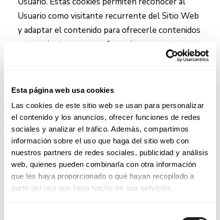
Usuario. Estas cookies permiten reconocer al
Usuario como visitante recurrente del Sitio Web
y adaptar el contenido para ofrecerle contenidos
que se ajusten a sus preferencias.
Cookies de terceros
Esta página web usa cookies
Son cookies utilizadas y gestionadas por
entidades externas que proporcionan
Las cookies de este sitio web se usan para personalizar
el contenido y los anuncios, ofrecer funciones de redes
a
lles
servicios solicitados por este mismo para
sociales y analizar el tráfico. Además, compartimos
mejorar el Sitio Web y la experiencia del usuario
información sobre el uso que haga del sitio web con
al navegar en el Sitio Web. Los principales
nuestros partners de redes sociales, publicidad y análisis
objetivos para los que se utilizan cookies de
web, quienes pueden combinarla con otra información
que les haya proporcionado o que hayan recopilado a
terceros son la obtención de estadísticas de
partir del uso que haya hecho de sus servicios.
accesos y analizar la información de la
navegación, es decir, cómo interactúa el Usuario
Selección