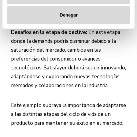
en la industria, pero ahora enfrenta el desafío de
mantener su éxito y evitar la fase de declive. Esto
Denegar
requiere continua innovación y adaptación.
Desafíos en la etapa de declive:
En esta etapa
donde la demanda podría disminuir debido a la
saturación del mercado, cambios en las
preferencias del consumidor o avances
tecnológicos. Satisfayer deberá seguir innovando,
adaptándose y explorando nuevas tecnologías,
mercados y colaboraciones en la industria.
Este ejemplo subraya la importancia de adaptarse
a las distintas etapas del ciclo de vida de un
producto para mantener su éxito en el mercado.