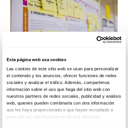
Esta página web usa cookies
Las cookies de este sitio web se usan para personalizar
el contenido y los anuncios, ofrecer funciones de redes
sociales y analizar el tráfico. Además, compartimos
información sobre el uso que haga del sitio web con
Ejemplo Real de Ciclo de
nuestros partners de redes sociales, publicidad y análisis
web, quienes pueden combinarla con otra información
Vida de un Producto:
que les haya proporcionado o que hayan recopilado a
partir del uso que haya hecho de sus servicios.
Satisfayer