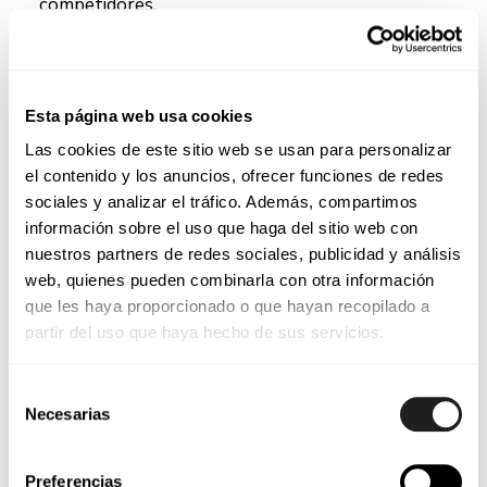
competidores.
Esta página web usa cookies
Las cookies de este sitio web se usan para personalizar
el contenido y los anuncios, ofrecer funciones de redes
sociales y analizar el tráfico. Además, compartimos
3. Análisis de Fortalezas y
información sobre el uso que haga del sitio web con
nuestros partners de redes sociales, publicidad y análisis
Debilidades
web, quienes pueden combinarla con otra información
que les haya proporcionado o que hayan recopilado a
partir del uso que haya hecho de sus servicios.
Realiza encuestas internas y externas para
identificar fortalezas y debilidades.
Analiza datos
Selección
de clientes, empleados y opiniones
en redes
Necesarias
de
sociales.
consentimiento
Preferencias