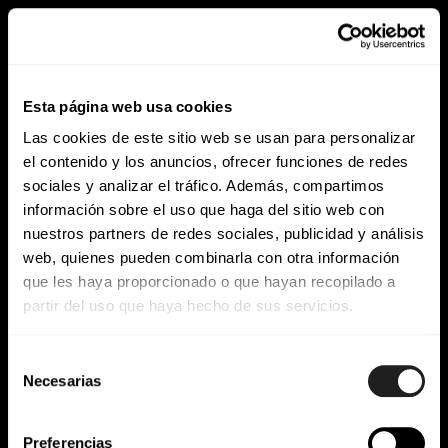
Guía: Diseño de
dispositivos médicos
Esta página web usa cookies
seguros y eficientes.
Las cookies de este sitio web se usan para personalizar
el contenido y los anuncios, ofrecer funciones de redes
El diseño de dispositivos médicos es clave para
sociales y analizar el tráfico. Además, compartimos
garantizar la seguridad y eficacia en el ámbito de
información sobre el uso que haga del sitio web con
la salud. Cumplir con normativas de alta
nuestros partners de redes sociales, publicidad y análisis
web, quienes pueden combinarla con otra información
exigencia, como la norma IEC y las normas ISO
que les haya proporcionado o que hayan recopilado a
13485 e ISO 14971, es crucial en cada etapa del
partir del uso que haya hecho de sus servicios.
ciclo de vida del producto. Desde el diseño
estructural hasta la selección de materiales, cada
Selección
detalle se enfoca en proteger al usuario. El
Necesarias
de
diseño garantiza tanto la eficacia como la
consentimiento
seguridad del dispositivo, mientras que la
Preferencias