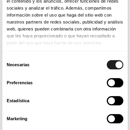
el contenido y los anuncios, ofrecer funciones de redes
la logística de producción.
sociales y analizar el tráfico. Además, compartimos
información sobre el uso que haga del sitio web con
nuestros partners de redes sociales, publicidad y análisis
web, quienes pueden combinarla con otra información
que les haya proporcionado o que hayan recopilado a
partir del uso que haya hecho de sus servicios.
Selección
Necesarias
de
5. Piezas estandarizadas
consentimiento
Preferencias
Optar por piezas estándar siempre que sea
posible ofrece varias ventajas. Estas piezas son
Estadística
fácilmente disponibles, más económicas y ofrecen
mayor confiabilidad que las piezas hechas a
Marketing
medida. La estandarización simplifica la gestión de