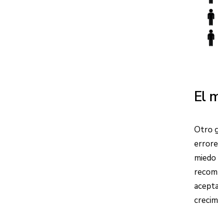
El m
Otro g
errore
miedo 
recomp
acepta
crecim