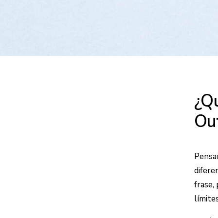
¿Qu
Out
Pensar
difere
frase,
límite