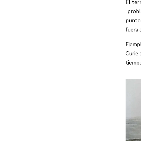
El tér
“probl
puntos
fuera 
Ejempl
Curie 
tiempo