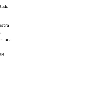
ptado
estra
s
 es una
que