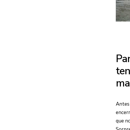
Par
te
ma
Antes 
encerr
que no
Sorpre