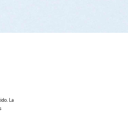
ido. La
s