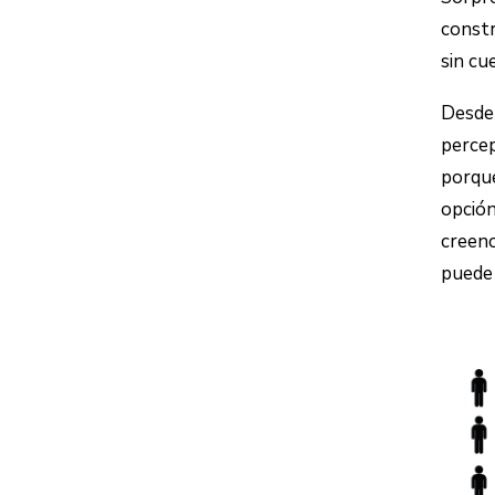
constr
sin cu
Desde
percep
porque
opción
creenc
puede 