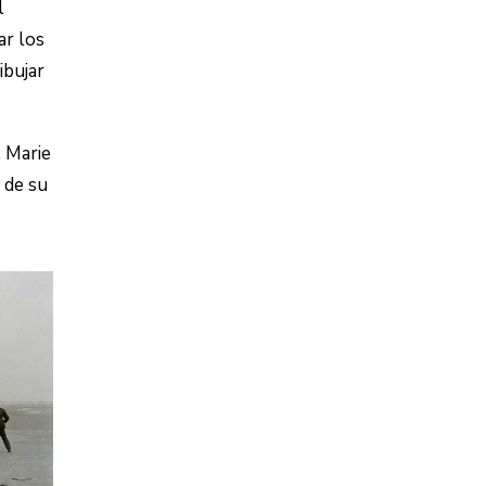
l
ar los
ibujar
 Marie
 de su